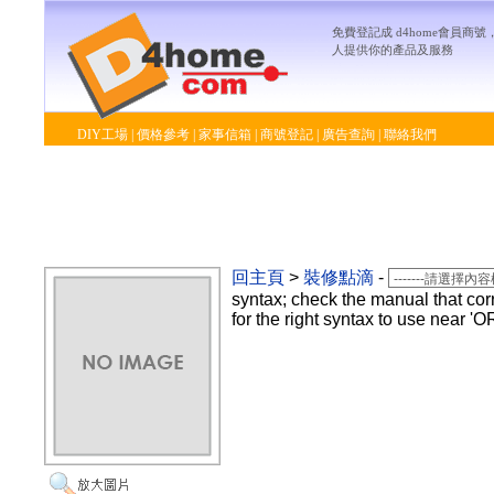
免費登記成 d4home會員商
人提供你的產品及服務
DIY工場
|
價格參考
|
家事信箱
|
商號登記
|
廣告查詢
|
聯絡我們
回主頁
>
裝修點滴
-
syntax; check the manual that co
for the right syntax to use near