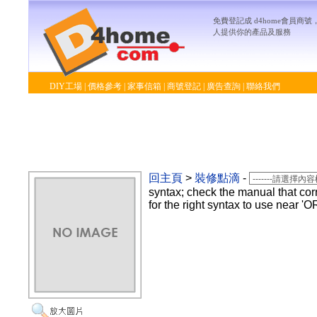
免費登記成 d4home會員商
人提供你的產品及服務
DIY工場
|
價格參考
|
家事信箱
|
商號登記
|
廣告查詢
|
聯絡我們
回主頁
>
裝修點滴
-
syntax; check the manual that co
for the right syntax to use near