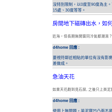
沒特別限制，以0度至90度為主
15處、30度等等。
房間地下磁磚出水，如
近海，但長期無開窗同冷氣都潮濕
d4home 回應 :
要視符鄰近相貼的單位有沒有影
差做成。
急油天花
如果天花剷到見石屎, 之後只上英泥寶
d4home 回應 :
使用上無問題，英泥寶凹凸面不