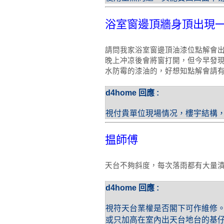
浴室窗邊頂牆身頂出現
請問我家浴室窗邊頂油漆位點解會
晚上冲凉後會將窗打開，但今早發
水防霉的漆油的，好想知點解會請
d4home 回應 :
視付貴單位現場情况，樓宇結構
揾師傅
天台不夠斜度，每次落雨都有大量
d4home 回應 :
視符天台業權是否閣下可作維修
或只加高在室內出天台地台的基