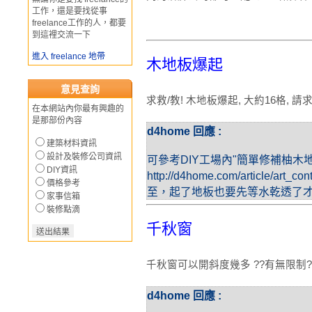
工作，還是要找從事
freelance工作的人，都要
到這裡交流一下
進入 freelance 地帶
木地板爆起
意見查詢
求救/教! 木地板爆起, 大約16格, 
在本網站內你最有興趣的
是那部份內容
d4home 回應 :
建築材料資訊
設計及裝修公司資訊
可參考DIY工場內"簡單修補柚木地
DIY資訊
http://d4home.com/article/art
價格參考
至，起了地板也要先等水乾透了
家事信箱
裝修點滴
千秋窗
千秋窗可以開斜度幾多 ??有無限制?
d4home 回應 :