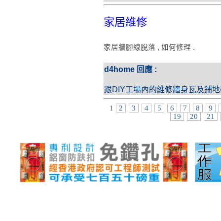
家居維修
家居牆腳線脫落 , 如何修理 .
d4home 回應 :
跟DIY工場內的維修牆身瓦及鋪
1
2
3
4
5
6
7
8
9
19
20
21