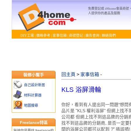
免費登記成 d4home會員商
人提供你的產品及服務
DIY工場
|
價格參考
|
家事信箱
|
商號登記
|
廣告查詢
|
聯絡我們
回主頁
>
家事信箱
-
裝修小幫手
自己設計新居
KLS 浴屏滑輪
材料計算器
你好，看到有人提出同一問題“想問
地圖搜尋
品片是 "KLS 權利浴屏" 但網上
公司都 但網上找不到這品牌的分銷商
Freelance特區
找不到這品牌的分銷商, 是否一定
間的浴屏公司都可以配到 ?” 唔該哂!
無論你是要找 freelance的