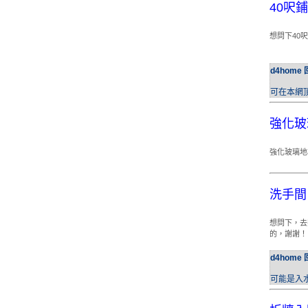
40呎
想問下40
d4home 
可在本網
強化玻
強化玻璃地
洗手間
想問下，去
的，謝謝！
d4home 
可能是入