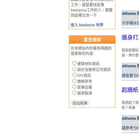
工作，還是要找從事
freelance工作的人，都要
d4home 
到這裡交流一下
示乎積水
進入 freelance 地帶
牆身打
意見查詢
在本網站內你最有興趣的
我家房間近
是那部份內容
身，用什麼
建築材料資訊
d4home 
設計及裝修公司資訊
DIY資訊
請查看"DI
價格參考
家事信箱
起牆紙
裝修點滴
我想起了原
呢？多謝
d4home 
請參考"DI