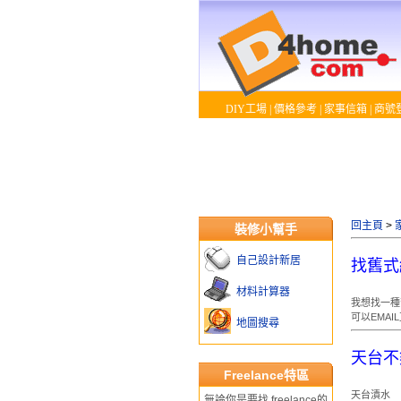
DIY工場
|
價格參考
|
家事信箱
|
商號
回主頁
>
裝修小幫手
自己設計新居
找舊式
材料計算器
我想找一種
可以EMAI
地圖搜尋
天台不
Freelance特區
天台漬水
無論你是要找 freelance的