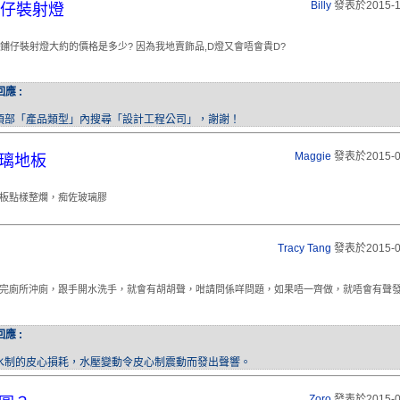
Billy
發表於2015-1
鋪仔裝射燈
呎鋪仔裝射燈大約的價格是多少? 因為我地賣飾品,D燈又會唔會貴D?
回應 :
頂部「產品類型」內搜尋「設計工程公司」，謝謝！
Maggie
發表於2015-0
璃地板
板點樣整爛，痴佐玻璃膠
Tracy Tang
發表於2015-0
完廁所沖廁，跟手開水洗手，就會有胡胡聲，咁請問係咩問題，如果唔一齊做，就唔會有聲
回應 :
水制的皮心損耗，水壓變動令皮心制震動而發出聲響。
Zoro
發表於2015-0