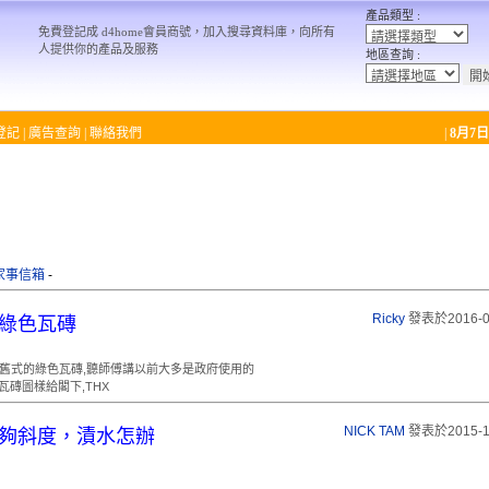
產品類型 :
免費登記成 d4home會員商號，加入搜尋資料庫，向所有
人提供你的產品及服務
地區查詢 :
登記
|
廣告查詢
|
聯絡我們
|
8月7日
家事信箱
-
Ricky
發表於2016-0
綠色瓦磚
舊式的綠色瓦磚,聽師傅講以前大多是政府使用的
L瓦磚圖樣給閣下,THX
NICK TAM
發表於2015-1
夠斜度，漬水怎辦