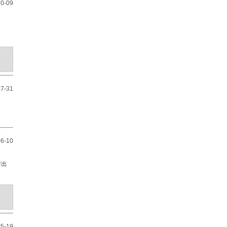
0-09
7-31
6-10
發出
5-19