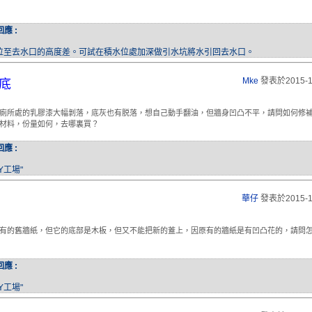
回應 :
位至去水口的高度差。可試在積水位處加深做引水坑將水引回去水口。
Mke
發表於2015-1
底
廁所處的乳膠漆大幅剝落，底灰也有脱落，想自己動手翻油，但牆身凹凸不平，請問如何修
材料，份量如何，去哪裏買？
回應 :
Y工場"
華仔
發表於2015-1
有的舊牆紙，但它的底部是木板，但又不能把新的蓋上，因原有的牆紙是有凹凸花的，請問
回應 :
Y工場"