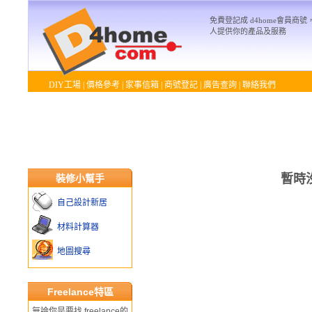
免費登記成 d4home會員商
人提供你的產品及服務
DIY工場
|
價格參考
|
家事信箱
|
商號登記
|
廣告查詢
|
聯絡我們
暫時
裝修小幫手
自己設計新居
材料計算器
地圖搜尋
Freelance特區
無論你是要找 freelance的